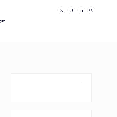
işim
Ara