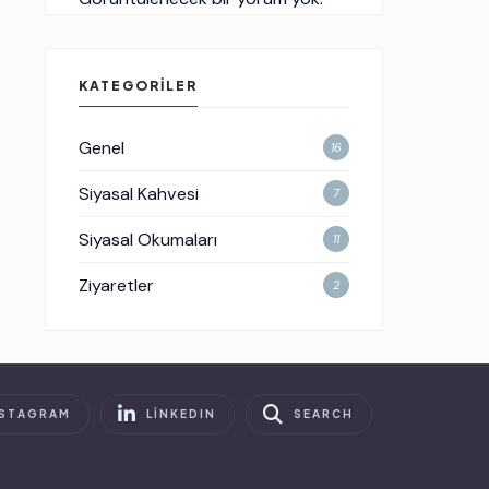
KATEGORILER
Genel
16
Siyasal Kahvesi
7
Siyasal Okumaları
11
Ziyaretler
2
NSTAGRAM
LINKEDIN
SEARCH