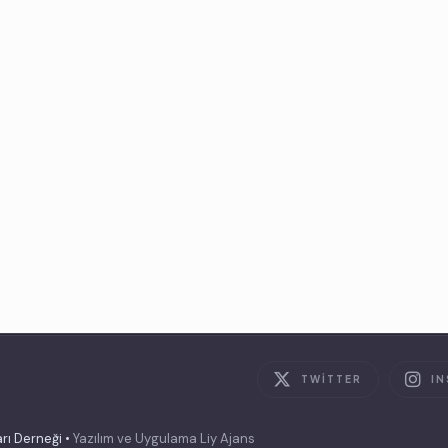
TWITTER
I
rı Derneği •
Yazılım ve Uygulama Liy Ajans