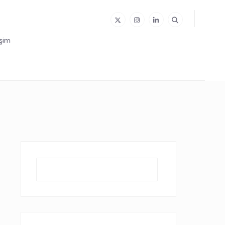
işim
Ara