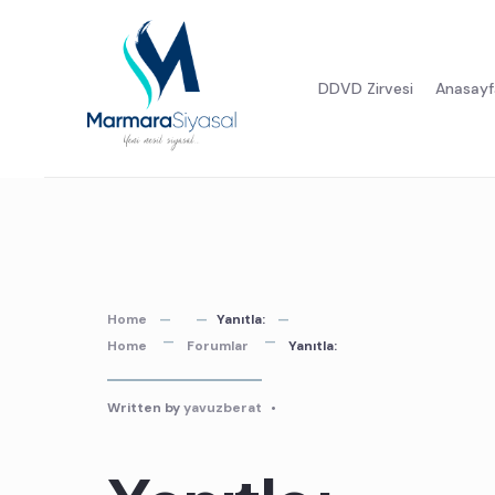
Skip
to
DDVD Zirvesi
Anasayf
content
Home
Yanıtla:
Home
Forumlar
Yanıtla:
Written by
yavuzberat
•