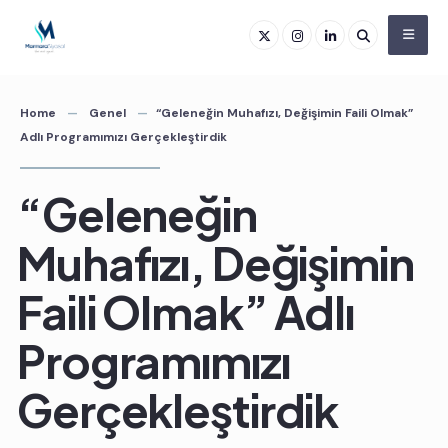
Skip
to
content
Home
Genel
“Geleneğin Muhafızı, Değişimin Faili Olmak”
Adlı Programımızı Gerçekleştirdik
“Geleneğin
Muhafızı, Değişimin
Faili Olmak” Adlı
Programımızı
Gerçekleştirdik